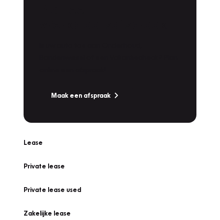
Plan een
Werkplaatsafspraak
Is uw auto toe aan Onderhoud,
Bandenwissel of een Vakantiecheck? Plan
online een afspraak!
Maak een afspraak
Lease
Private lease
Private lease used
Zakelijke lease