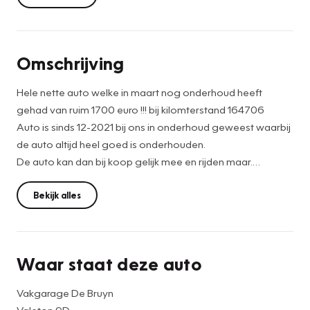
Omschrijving
Hele nette auto welke in maart nog onderhoud heeft
gehad van ruim 1700 euro !!! bij kilomterstand 164706
Auto is sinds 12-2021 bij ons in onderhoud geweest waarbij
de auto altijd heel goed is onderhouden.
De auto kan dan bij koop gelijk mee en rijden maar.
Deze Fiat 500 komt uit 2016, werd geleverd van 01-08-
Bekijk alles
2015 tot 31-03-2019 en kostte toen € 19.605,-. Deze
originele Nederlandse personenauto staat sinds 2016 op
kenteken, is voorzien van een benzine-motor, heeft een
Waar staat deze auto
maximum vermogen van 59 kW (80 PK) en een
cilinderinhoud van 875 cc.
Vakgarage De Bruyn
Valeton 9D