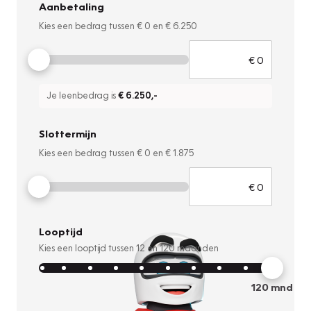
Aanbetaling
Kies een bedrag tussen
€ 0
en
€ 6.250
Je leenbedrag is
€ 6.250
,-
Slottermijn
Kies een bedrag tussen
€ 0
en
€ 1.875
Looptijd
Kies een looptijd tussen
12
en
120
maanden
120
mnd