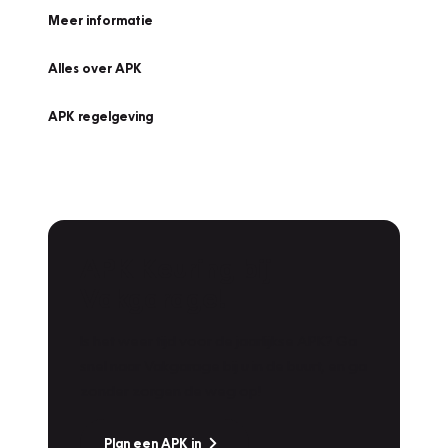
Meer informatie
Alles over APK
APK regelgeving
APK Keuring bij
Vakgarage!
Is het weer tijd voor de jaarlijkse APK? Ga
snel naar Vakgarage bij u in de buurt, en ga
zonder zorgen de weg op!
Plan een APK in