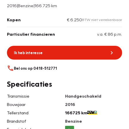
2016
|
Benzine
|
166.725 km
Kopen
€ 6.250
BTW niet verrekenbaar
Particulier financieren
v.a. € 86 p.m.
Ik heb interesse
Bel ons op 0418-512771
Specificaties
Transmissie
Handgeschakeld
Bouwjaar
2016
Tellerstand
166725 km
Brandstof
Benzine