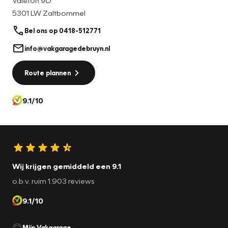
De personenauto heeft een topsnelheid van 171 km per uur
5301 LW Zaltbommel
en bereikt vanuit stilstand de 100 km/u in 11 seconden. Het
verbruik van deze personenauto is gemiddeld 3,8 liter per
Bel ons op 0418-512771
100 km en hij weegt 905 kg. De APK is geldig tot 31-03-
info@vakgaragedebruyn.nl
2027 en de wegenbelasting bedraagt gemiddeld € 94,33
per kwartaal.
Route plannen
Deze auto komt in aanmerking voor de volgende
Autotrust pakketten:
9.1/10
Instap Garantie 6/12/24 maanden
Vraag naar de prijzen/voorwaarden!
Wij krijgen gemiddeld een 9.1
o.b.v. ruim 1.903 reviews
9.1/10
Mijn Vakgarage