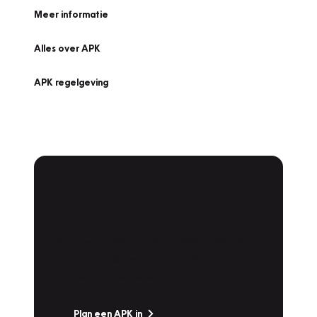
Meer informatie
Alles over APK
APK regelgeving
APK Keuring bij
Vakgarage!
Is het weer tijd voor de jaarlijkse APK? Ga
snel naar Vakgarage bij u in de buurt, en ga
zonder zorgen de weg op!
Plan een APK in