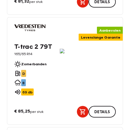
€ 81,32
per stuk
DETAILS
Aanbevolen
Levenslange Garantie
T-trac 2 79T
165/65 R14
Zomerbanden
D
B
69
db
€ 85,25
per stuk
DETAILS