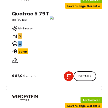
Aanbevolen
Levenslange Garantie
Quatrac 5 79T
155/80 R13
All-Season
D
C
69
db
€ 87,04
per stuk
DETAILS
Aanbevolen
Levenslange Garantie