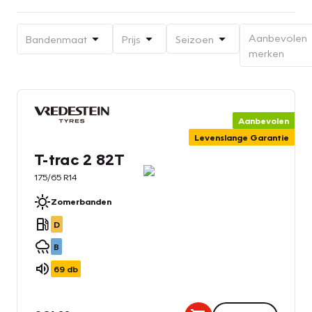
Aanbevolen
Bandenmaat
Prijs
Seizoen
merken
Aanbevolen
Levenslange Garantie
T-trac 2 82T
175/65 R14
Zomerbanden
D
B
69
db