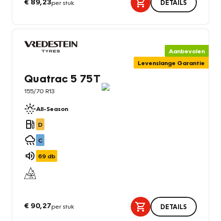
€ 89,23
per stuk
DETAILS
Aanbevolen
Levenslange Garantie
Quatrac 5 75T
155/70 R13
All-Season
D
C
69
db
€ 90,27
per stuk
DETAILS