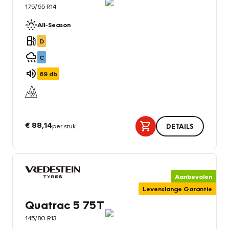
175/65 R14
All-Season
D
C
69
db
€ 88,14
per stuk
DETAILS
Aanbevolen
Levenslange Garantie
Quatrac 5 75T
145/80 R13