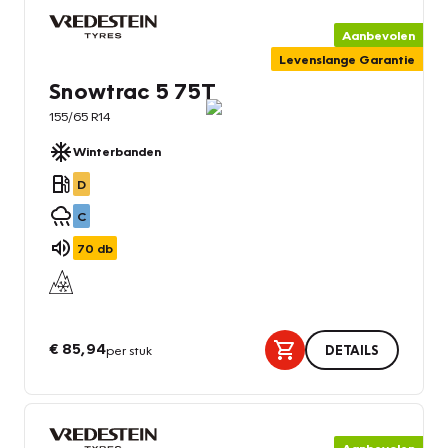
Aanbevolen
Levenslange Garantie
Snowtrac 5 75T
155/65 R14
Winterbanden
D
C
70
db
€ 85,94
per stuk
DETAILS