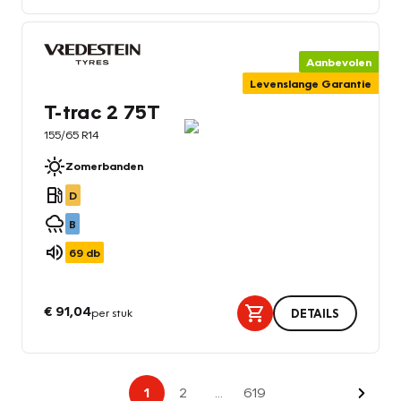
Aanbevolen
Levenslange Garantie
T-trac 2 75T
155/65 R14
Zomerbanden
D
B
69
db
€ 91,04
per stuk
DETAILS
Volge
1
2
...
619