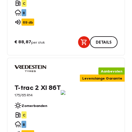
C
B
69
db
€ 88,87
per stuk
DETAILS
Aanbevolen
Levenslange Garantie
T-trac 2 Xl 86T
175/65 R14
Zomerbanden
C
B