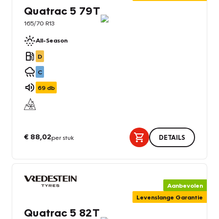
Quatrac 5 79T
165/70 R13
All-Season
D
C
69
db
€ 88,02
per stuk
DETAILS
Aanbevolen
Levenslange Garantie
Quatrac 5 82T