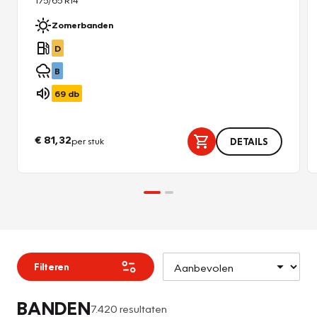
Zomerbanden
D
B
69
db
€ 81,32
per stuk
DETAILS
Filteren
BANDEN
7.420 resultaten