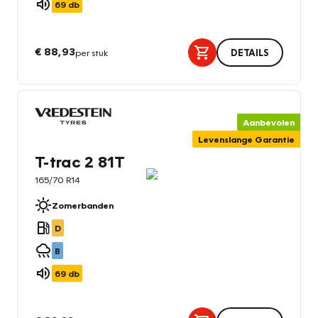
69
db
€ 88,93
per stuk
DETAILS
Aanbevolen
Levenslange Garantie
T-trac 2 81T
165/70 R14
Zomerbanden
D
B
69
db