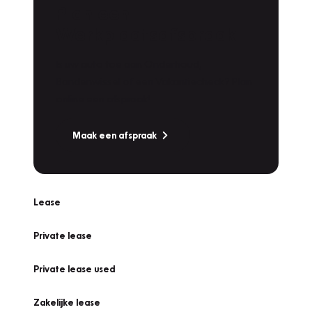
Plan een
Werkplaatsafspraak
Is uw auto toe aan Onderhoud,
Bandenwissel of een Vakantiecheck? Plan
online een afspraak!
Maak een afspraak
Lease
Private lease
Private lease used
Zakelijke lease