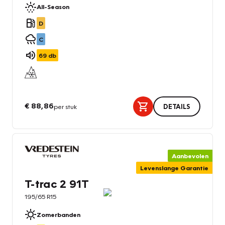
All-Season
D
C
69
db
€ 88,86
per stuk
DETAILS
Aanbevolen
Levenslange Garantie
T-trac 2 91T
195/65 R15
Zomerbanden