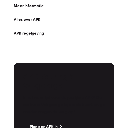
Meer informatie
Alles over APK
APK regelgeving
APK Keuring bij
Vakgarage!
Is het weer tijd voor de jaarlijkse APK? Ga
snel naar Vakgarage bij u in de buurt, en ga
zonder zorgen de weg op!
Plan een APK in