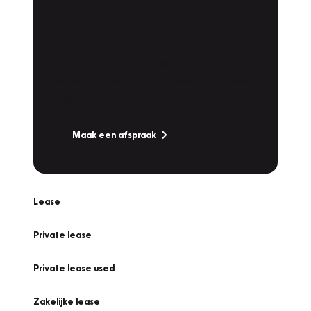
Plan een
Werkplaatsafspraak
Is uw auto toe aan Onderhoud,
Bandenwissel of een Vakantiecheck? Plan
online een afspraak!
Maak een afspraak
Lease
Private lease
Private lease used
Zakelijke lease