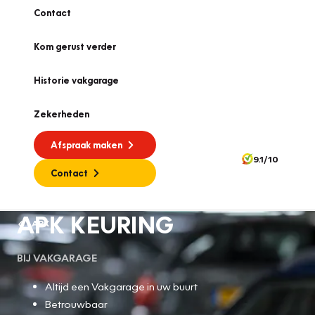
Contact
Kom gerust verder
Historie vakgarage
Zekerheden
Afspraak maken
9.1/10
Contact
APK KEURING
APK
BIJ VAKGARAGE
Altijd een Vakgarage in uw buurt
Betrouwbaar