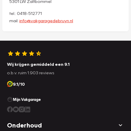
5301 LW Zaltbommel
tel.: 0418-512771
mail:
info@vakgaragedebruyn.nl
Wij krijgen gemiddeld een 9.1
o.b.v. ruim 1.903 reviews
9.1/10
Mijn Vakgarage
Onderhoud