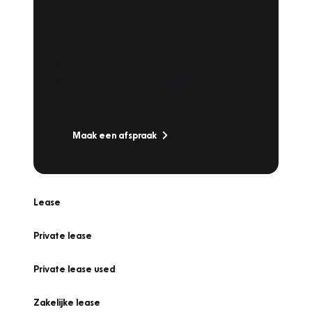
Plan een
Werkplaatsafspraak
Is uw auto toe aan Onderhoud,
Bandenwissel of een Vakantiecheck? Plan
online een afspraak!
Maak een afspraak
Lease
Private lease
Private lease used
Zakelijke lease