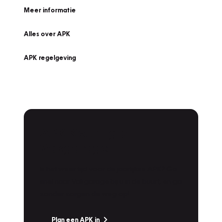
Meer informatie
Alles over APK
APK regelgeving
APK Keuring bij
Vakgarage!
Is het weer tijd voor de jaarlijkse APK? Ga
snel naar Vakgarage bij u in de buurt, en ga
zonder zorgen de weg op!
Plan een APK in