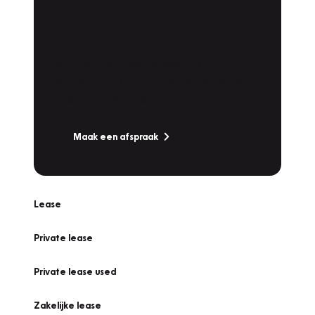
Plan een
Werkplaatsafspraak
Is uw auto toe aan Onderhoud,
Bandenwissel of een Vakantiecheck? Plan
online een afspraak!
Maak een afspraak
Lease
Private lease
Private lease used
Zakelijke lease