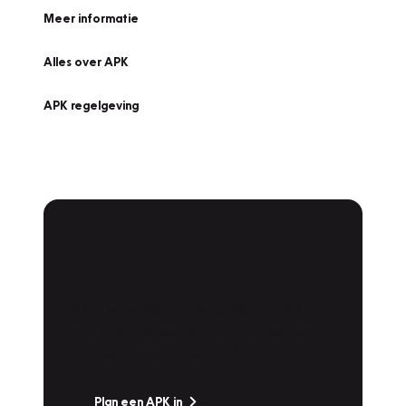
Meer informatie
Alles over APK
APK regelgeving
APK Keuring bij
Vakgarage!
Is het weer tijd voor de jaarlijkse APK? Ga
snel naar Vakgarage bij u in de buurt, en ga
zonder zorgen de weg op!
Plan een APK in