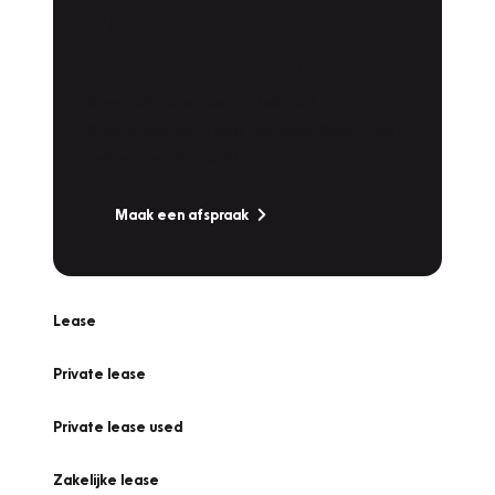
Plan een
Werkplaatsafspraak
Is uw auto toe aan Onderhoud,
Bandenwissel of een Vakantiecheck? Plan
online een afspraak!
Maak een afspraak
Lease
Private lease
Private lease used
Zakelijke lease