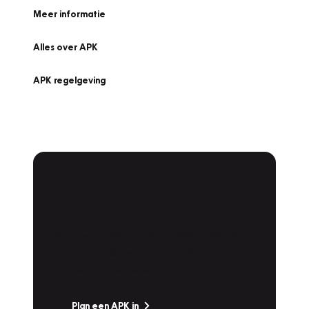
Meer informatie
Alles over APK
APK regelgeving
APK Keuring bij
Vakgarage!
Is het weer tijd voor de jaarlijkse APK? Ga
snel naar Vakgarage bij u in de buurt, en ga
zonder zorgen de weg op!
Plan een APK in