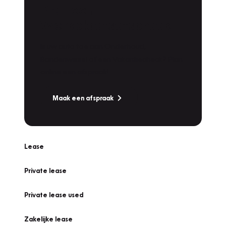
Plan een
Werkplaatsafspraak
Is uw auto toe aan Onderhoud,
Bandenwissel of een Vakantiecheck? Plan
online een afspraak!
Maak een afspraak
Lease
Private lease
Private lease used
Zakelijke lease