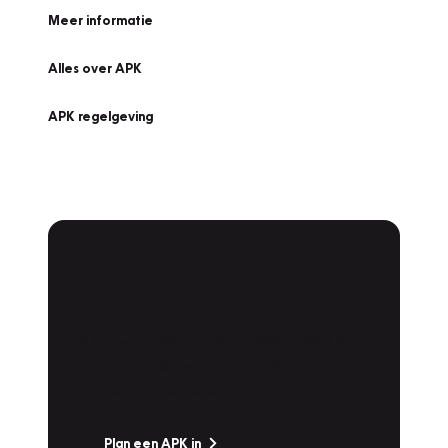
Meer informatie
Alles over APK
APK regelgeving
APK Keuring bij
Vakgarage!
Is het weer tijd voor de jaarlijkse APK? Ga
snel naar Vakgarage bij u in de buurt, en ga
zonder zorgen de weg op!
Plan een APK in