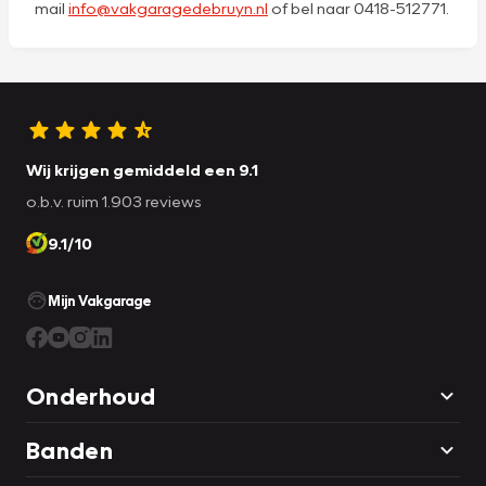
mail
info@vakgaragedebruyn.nl
of bel naar 0418-512771.
Wij krijgen gemiddeld een 9.1
o.b.v. ruim 1.903 reviews
9.1/10
Mijn Vakgarage
Onderhoud
Banden