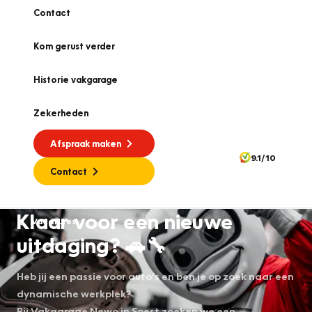
Contact
Kom gerust verder
Historie vakgarage
Zekerheden
Afspraak maken
9.1/10
Contact
Klaar voor een nieuwe
Vacatures
uitdaging? 🚗🔧
Heb jij een passie voor auto’s en ben je op zoek naar een
dynamische werkplek?
Bij Vakgarage Newo in Soest zoeken we een