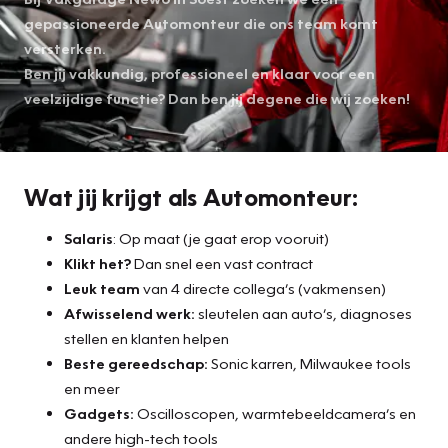
gepassioneerde Automonteur die ons team komt
versterken.
Ben jij vakkundig, professioneel en klaar voor een
veelzijdige functie? Dan ben jij degene die wij zoeken!
Wat jij krijgt als Automonteur:
Salaris
: Op maat (je gaat erop vooruit)
Klikt het?
Dan snel een vast contract
Leuk team
van 4 directe collega’s (vakmensen)
Afwisselend werk:
sleutelen aan auto’s, diagnoses
stellen en klanten helpen
Beste gereedschap:
Sonic karren, Milwaukee tools
en meer
Gadgets:
Oscilloscopen, warmtebeeldcamera’s en
andere high-tech tools