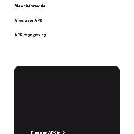
Meer informatie
Alles over APK
APK regelgeving
APK Keuring bij
Vakgarage!
Is het weer tijd voor de jaarlijkse APK? Ga
snel naar Vakgarage bij u in de buurt, en ga
zonder zorgen de weg op!
Plan een APK in