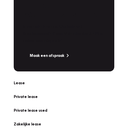
Plan een
Werkplaatsafspraak
Is uw auto toe aan Onderhoud,
Bandenwissel of een Vakantiecheck? Plan
online een afspraak!
Maak een afspraak
Lease
Private lease
Private lease used
Zakelijke lease